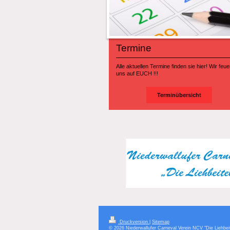
Termine
Alle aktuellen Termine finden sie hier! Wir feu
uns auf EUCH !!!
Terminübersicht
Druckversion
|
Sitemap
© 2026 Niederwallufer Carneval Verein NCV "Die Liehbei