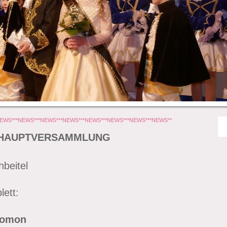
NEWS***NEWS***NEWS***NEWS***NEWS***NEWS***NEWS***NEWS**
SHAUPTVERSAMMLUNG
hbeitel
lett:
lomon