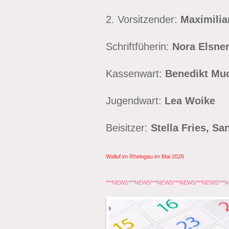
2. Vorsitzender:
Maximili
Schriftfüherin:
Nora Elsne
Kassenwart:
Benedikt Mu
Jugendwart:
Lea Woike
Beisitzer:
Stella Fries, S
Walluf im Rheingau im Mai 2026
***NEWS***NEWS***NEWS***NEWS***NEWS***